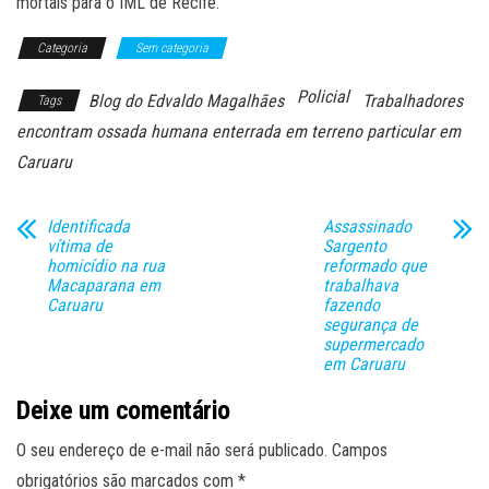
mortais para o IML de Recife.
Categoria
Sem categoria
Policial
Blog do Edvaldo Magalhães
Trabalhadores
Tags
encontram ossada humana enterrada em terreno particular em
Caruaru
Identificada
Assassinado
vítima de
Sargento
homicídio na rua
reformado que
Macaparana em
trabalhava
Caruaru
fazendo
segurança de
supermercado
em Caruaru
Deixe um comentário
O seu endereço de e-mail não será publicado.
Campos
obrigatórios são marcados com
*