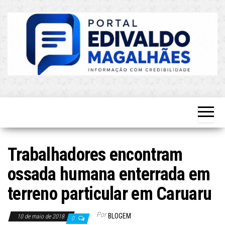
Skip
to
the
content
O Mais
Blog do
Atualizado!
Edvaldo
Magalhães
Trabalhadores encontram
ossada humana enterrada em
terreno particular em Caruaru
Por
BLOGEM
10 de maio de 2018
0