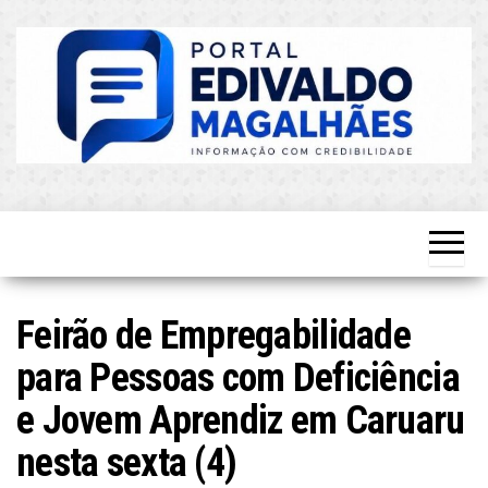
Skip
to
the
content
O Mais
Blog do
Atualizado!
Edvaldo
Magalhães
Feirão de Empregabilidade
para Pessoas com Deficiência
e Jovem Aprendiz em Caruaru
nesta sexta (4)