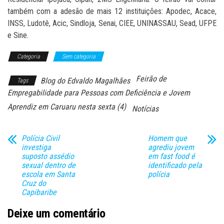
também com a adesão de mais 12 instituições: Apodec, Acace,
INSS, Ludotê, Acic, Sindloja, Senai, CIEE, UNINASSAU, Sead, UFPE
e Sine.
Categoria
Sem categoria
Feirão de
Blog do Edvaldo Magalhães
Tags
Empregabilidade para Pessoas com Deficiência e Jovem
Aprendiz em Caruaru nesta sexta (4)
Notícias
Polícia Civil
Homem que
investiga
agrediu jovem
suposto assédio
em fast food é
sexual dentro de
identificado pela
escola em Santa
polícia
Cruz do
Capibaribe
Deixe um comentário