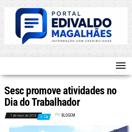
Skip
to
the
content
O Mais
Blog do
Atualizado!
Edvaldo
Magalhães
Sesc promove atividades no
Dia do Trabalhador
Por
BLOGEM
1 de maio de 2018
0