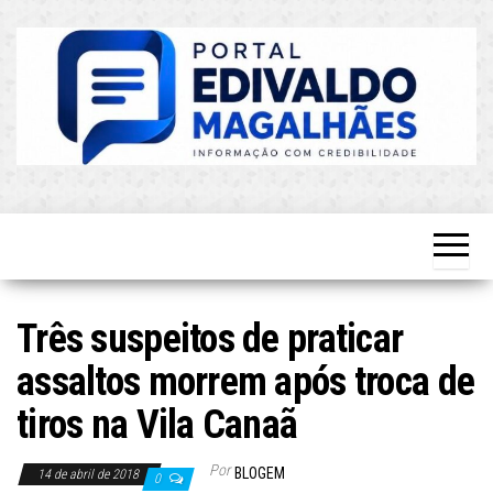
Skip
to
the
content
O Mais
Blog do
Atualizado!
Edvaldo
Magalhães
Três suspeitos de praticar
assaltos morrem após troca de
tiros na Vila Canaã
Por
BLOGEM
14 de abril de 2018
0