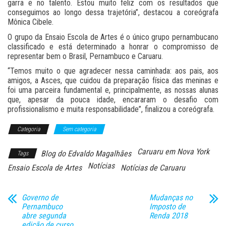
garra e no talento. Estou muito feliz com os resultados que
conseguimos ao longo dessa trajetória”, destacou a coreógrafa
Mônica Cibele.
O grupo da Ensaio Escola de Artes é o único grupo pernambucano
classificado e está determinado a honrar o compromisso de
representar bem o Brasil, Pernambuco e Caruaru.
“Temos muito o que agradecer nessa caminhada: aos pais, aos
amigos, a Asces, que cuidou da preparação física das meninas e
foi uma parceira fundamental e, principalmente, as nossas alunas
que, apesar da pouca idade, encararam o desafio com
profissionalismo e muita responsabilidade”, finalizou a coreógrafa.
Categoria
Sem categoria
Caruaru em Nova York
Blog do Edvaldo Magalhães
Tags
Notícias
Ensaio Escola de Artes
Notícias de Caruaru
Governo de
Mudanças no
Pernambuco
Imposto de
abre segunda
Renda 2018
edição de curso