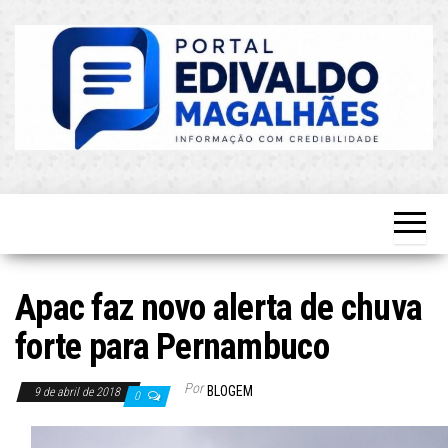
Skip
to
the
content
O Mais
Blog do
Atualizado!
Edvaldo
Magalhães
Apac faz novo alerta de chuva
forte para Pernambuco
Por
BLOGEM
9 de abril de 2018
0