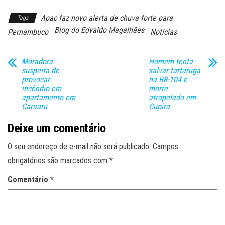
Apac faz novo alerta de chuva forte para
Tags
Blog do Edvaldo Magalhães
Pernambuco
Notícias
Moradora
Homem tenta
suspeita de
salvar tartaruga
provocar
na BR-104 e
incêndio em
morre
apartamento em
atropelado em
Caruaru
Cupira
Deixe um comentário
O seu endereço de e-mail não será publicado.
Campos
obrigatórios são marcados com
*
Comentário
*