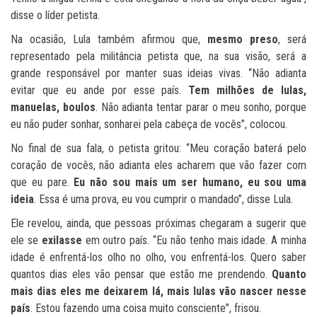
disse o líder petista.
Na ocasião, Lula também afirmou que,
mesmo preso
, será
representado pela militância petista que, na sua visão, será a
grande responsável por manter suas ideias vivas. “Não adianta
evitar que eu ande por esse país.
Tem milhões de lulas,
manuelas, boulos
. Não adianta tentar parar o meu sonho, porque
eu não puder sonhar, sonharei pela cabeça de vocês”, colocou.
No final de sua fala, o petista gritou: “Meu coração baterá pelo
coração de vocês, não adianta eles acharem que vão fazer com
que eu pare.
Eu não sou mais um ser humano,
eu sou uma
ideia
. Essa é uma prova, eu vou cumprir o mandado”, disse Lula.
Ele revelou, ainda, que pessoas próximas chegaram a sugerir que
ele se
exilasse
em outro país. “Eu não tenho mais idade. A minha
idade é enfrentá-los olho no olho, vou enfrentá-los. Quero saber
quantos dias eles vão pensar que estão me prendendo.
Quanto
mais dias eles me deixarem lá, mais lulas vão nascer nesse
país
. Estou fazendo uma coisa muito consciente”, frisou.