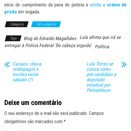
início do cumprimento da pena do petista e
emitiu a
ordem de
prisão
em seguida.
Categoria
Sem categoria
Lula afirma que irá se
Blog do Edvaldo Magalhães
Tags
entregar à Polícia Federal ‘De cabeça erguida’
Política
Caruaru: chuva,
Lula Tôrres se
relâmpagos e
coloca como
trovões neste
pré-candidato a
sábado (7)
deputado
estadual por
Pernambuco
Deixe um comentário
O seu endereço de e-mail não será publicado.
Campos
obrigatórios são marcados com
*