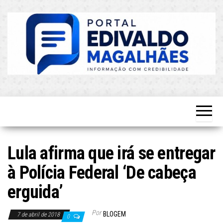
Skip
to
the
content
O Mais
Blog do
Atualizado!
Edvaldo
Magalhães
Lula afirma que irá se entregar
à Polícia Federal ‘De cabeça
erguida’
Por
BLOGEM
7 de abril de 2018
0