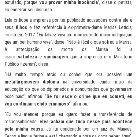
estufado, porque
vou provar minha inocência
”, disse o petista,
ao encerrar seu discurso.
Lula criticou a imprensa por ter publicado acusações contra ele e
seus
filhos
e fez referência à ex-primeira-dama Marisa Letícia,
morta em 2017. “Eu talvez viva um momento de maior indignação
que um ser humano vive”, disse. “Não é fácil o que sofreu a Marisa.
A antecipação da morte da Marisa foi a
maior
safadeza
e
sacanagem
que a imprensa e o Ministério
Público fizeram”, disse.
“Há muito tempo atrás eu sonhei que era possível
um
metalúrgico
sem diploma
na universidade cuidar mais da
educação do que os diplomados e concursados que governaram
esse país”, afirmou. “
Se foi esse o crime que eu cometi, eu
vou continuar sendo criminoso
“, afirmou.
“Eu vou atender porque eu quero fazer a transferência de
responsabilidade,
eles acham que tudo nesse país acontece
pela minha causa
. Já fui condenado por um juiz de Manaus.
Tenho a língua ferina e está chegando a hora da onça beber água”,