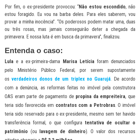
Por fim, o ex-presidente provocou: “
Não estou escondido
, não
estou foragido. Eu vou na barba deles. Para eles saberem, vou
provar a minha inocência”. “Os poderosos podem matar uma, duas
ou três rosas, mas jamais conseguirão deter a chegada da
primavera. E nossa luta é em busca da primavera”, finalizou.
Entenda o caso:
Lula
e a ex-primeira-dama
Marisa Letícia
foram denunciados
pelo Ministério Público Federal, por serem supostamente
os
verdadeiros donos de um triplex no Guarujá
. De acordo
com a denúncia, as reformas feitas no imóvel pela construtora
OAS eram parte de pagamento de
propina da empreiteira
, que
teria sido favorecida em
contratos com a Petrobras
. O imóvel
teria sido reservado para o ex-presidente, mesmo sem ter havido
transferência formal, o que configura
tentativa de ocultar o
patrimônio
(ou
lavagem de dinheiro
). O valor dos recursos