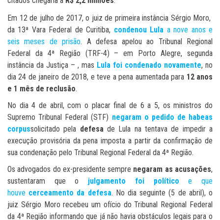
citados chegaria a
R$ 2,2 milhões
.
Em 12 de julho de 2017, o juiz de primeira instância Sérgio Moro,
da 13ª Vara Federal de Curitiba,
condenou Lula
a nove anos e
seis meses de prisão
. A defesa apelou ao Tribunal Regional
Federal da 4ª Região (TRF-4) – em Porto Alegre, segunda
instância da Justiça – , mas
Lula foi condenado novamente
, no
dia 24 de janeiro de 2018, e teve a pena aumentada para
12 anos
e 1 mês de reclusão
.
No dia 4 de abril, com o placar final de 6 a 5, os ministros do
Supremo Tribunal Federal (STF)
negaram o pedido de habeas
corpus
solicitado pela
defesa
de Lula na tentava de impedir a
execução provisória da pena imposta a partir da confirmação de
sua condenação pelo Tribunal Regional Federal da 4ª Região.
Os advogados do ex-presidente sempre
negaram as acusações
,
sustentaram que o
julgamento foi político
e que
houve
cerceamento da defesa
. No dia seguinte (5 de abril), o
juiz Sérgio Moro recebeu um ofício do Tribunal Regional Federal
da 4ª Região informando que já não havia obstáculos legais para o