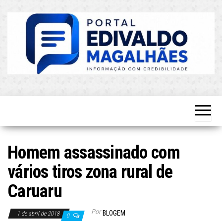
Skip
to
the
content
O Mais
Blog do
Atualizado!
Edvaldo
Magalhães
Homem assassinado com
vários tiros zona rural de
Caruaru
Por
BLOGEM
1 de abril de 2018
0