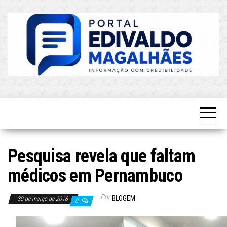
Skip
to
the
content
O Mais
Blog do
Atualizado!
Edvaldo
Magalhães
Pesquisa revela que faltam
médicos em Pernambuco
Por
BLOGEM
30 de março de 2018
0