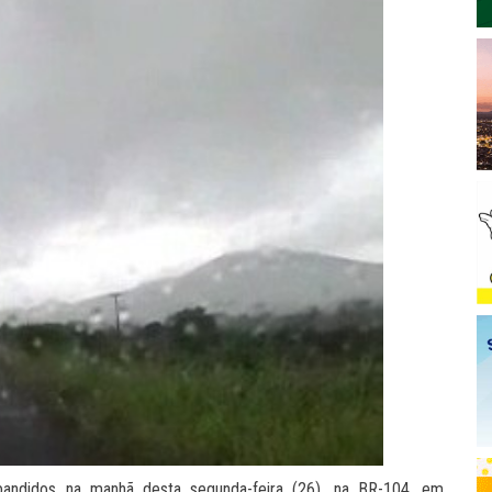
o bandidos na manhã desta segunda-feira (26), na BR-104, em