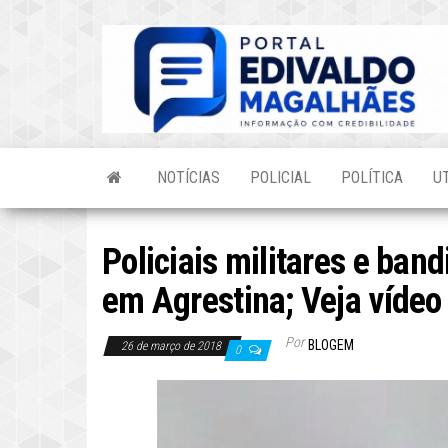
Skip
to
the
content
NOTÍCIAS
POLICIAL
POLÍTICA
U
Policiais militares e ban
em Agrestina; Veja vídeo
Por
BLOGEM
26 de março de 2018
0