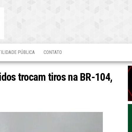
Blog do
O Mais
Atualizado!
Edvaldo
Magalhães
TILIDADE PÚBLICA
CONTATO
didos trocam tiros na BR-104,