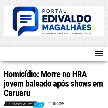
Skip
to
the
content
O Mais
Blog do
Atualizado!
Edvaldo
Magalhães
Homicídio: Morre no HRA
jovem baleado após shows em
Caruaru
Por
BLOGEM
20 de março de 2018
0