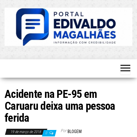
Skip
to
the
content
O Mais
Blog do
Atualizado!
Edvaldo
Magalhães
Acidente na PE-95 em
Caruaru deixa uma pessoa
ferida
Por
BLOGEM
19 de março de 2018
0