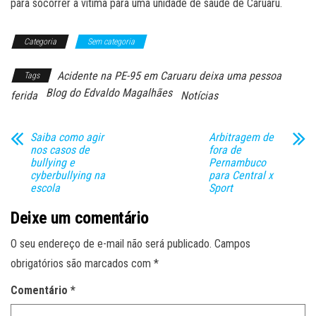
para socorrer a vitima para uma unidade de saúde de Caruaru.
Categoria
Sem categoria
Acidente na PE-95 em Caruaru deixa uma pessoa
Tags
Blog do Edvaldo Magalhães
ferida
Notícias
Saiba como agir
Arbitragem de
nos casos de
fora de
bullying e
Pernambuco
cyberbullying na
para Central x
escola
Sport
Deixe um comentário
O seu endereço de e-mail não será publicado.
Campos
obrigatórios são marcados com
*
Comentário
*