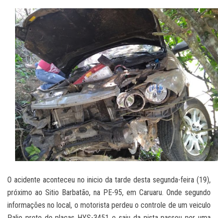
O acidente aconteceu no inicio da tarde desta segunda-feira (19),
próximo ao Sitio Barbatão, na PE-95, em Caruaru. Onde segundo
informações no local, o motorista perdeu o controle de um veiculo
Palio preto de placas HYS-3451 e saiu da pista passou por uma