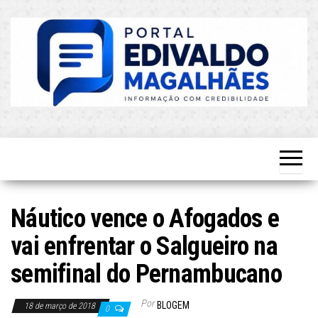
Skip
to
the
content
O Mais
Blog do
Atualizado!
Edvaldo
Magalhães
Náutico vence o Afogados e
vai enfrentar o Salgueiro na
semifinal do Pernambucano
Por
BLOGEM
18 de março de 2018
0