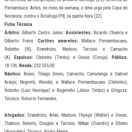
Pernambuco. Antes, no meio da semana, o time joga pela Copa do
Nordeste, contra o Botafogo/PB, na quinta-feira (22).
Ficha Técnica
Árbitro:
Gilberto Castro Junior.
Assistentes:
Ricardo Chianca e
Gilberto Freire.
Cartões amarelos:
Wallace Pernambucano,
Robinho (N), Evandrízio, Madson, Tarcísio e Camacho
(A).
Expulsos:
Clebinho (Timbu) e Oseas (Coruja).
Público:
18.136.
Renda:
232.555,00
Náutico:
Bruno; Thiago Ennes, Camacho, Camutanga e Gabriel
Araújo; Negretti, Wendel, e Wallace Pernambucano (Clebinho);
Robinho (Luiz Henrique) e Rogerinho (Júnior Timbo) e Ortigoza.
Técnico: Roberto Fernandes.
Afogados:
Evandrízio; Arlan, Madson, Thyego (Walter) e Oseas,
Thalison; Bebeto, Douglas e Tarcísio; Willian (Evandro) e Eltinho
(Rosivaldo). Técnico: Pedro Manta