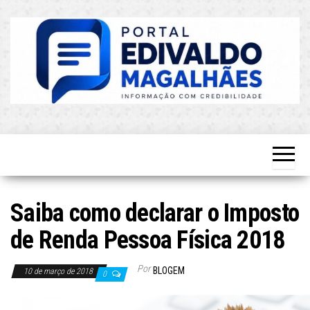
Skip
to
the
content
O Mais
Blog do
Atualizado!
Edvaldo
Magalhães
Saiba como declarar o Imposto
de Renda Pessoa Física 2018
Por
BLOGEM
10 de março de 2018
0