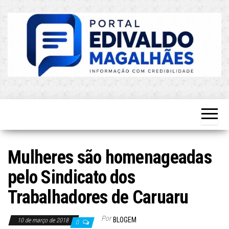
Skip
to
the
content
O Mais
Blog do
Atualizado!
Edvaldo
Magalhães
Mulheres são homenageadas
pelo Sindicato dos
Trabalhadores de Caruaru
Por
BLOGEM
10 de março de 2018
0