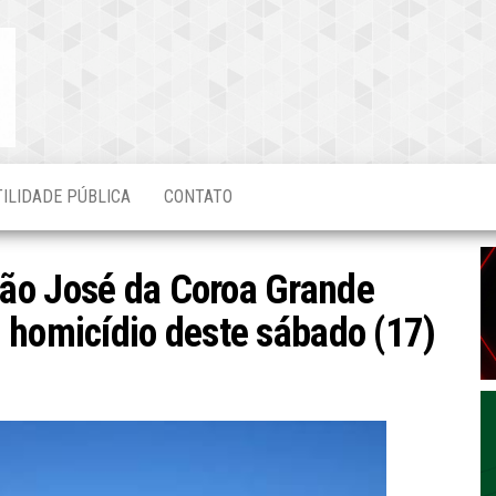
Blog do
O Mais
Atualizado!
Edvaldo
Magalhães
TILIDADE PÚBLICA
CONTATO
ão José da Coroa Grande
 homicídio deste sábado (17)