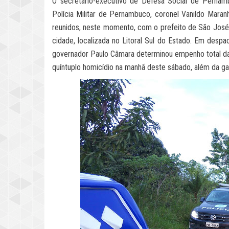
O secretário-executivo de Defesa Social de Perna
Polícia Militar de Pernambuco, coronel Vanildo Maranh
reunidos, neste momento, com o prefeito de São José d
cidade, localizada no Litoral Sul do Estado. Em desp
governador Paulo Câmara determinou empenho total das 
quíntuplo homicídio na manhã deste sábado, além da gar