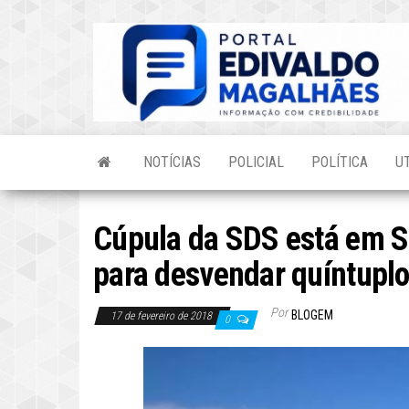
Skip
to
the
content
NOTÍCIAS
POLICIAL
POLÍTICA
U
Cúpula da SDS está em S
para desvendar quíntuplo
Por
BLOGEM
17 de fevereiro de 2018
0