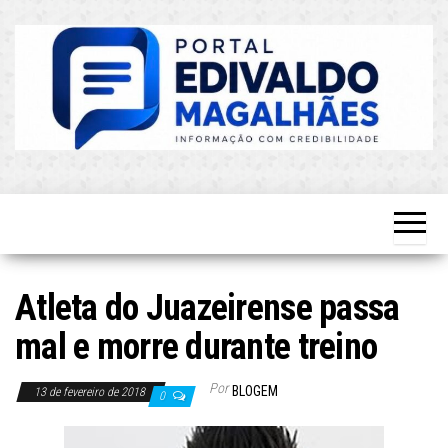
Skip
to
the
content
O Mais
Blog do
Atualizado!
Edvaldo
Magalhães
Atleta do Juazeirense passa
mal e morre durante treino
Por
BLOGEM
13 de fevereiro de 2018
0