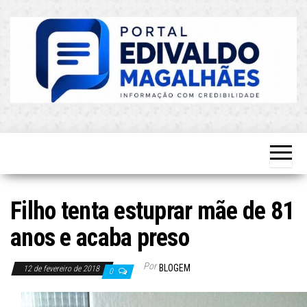
Skip
to
the
content
O Mais
Blog do
Atualizado!
Edvaldo
Magalhães
Filho tenta estuprar mãe de 81
anos e acaba preso
Por
BLOGEM
12 de fevereiro de 2018
0