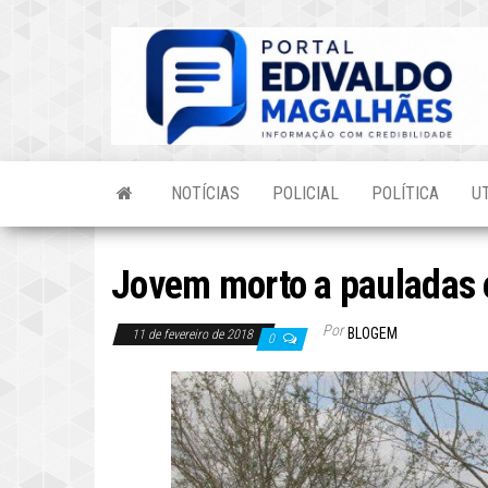
Skip
to
the
content
NOTÍCIAS
POLICIAL
POLÍTICA
U
Jovem morto a pauladas 
Por
BLOGEM
11 de fevereiro de 2018
0