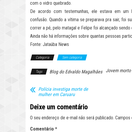
com o vidro quebrado.
De acordo com testemunhas, ele estava em um b
confusão. Quando a vítima se preparava pra sair, foi
correr a pé, pelo matagal e Felipe foi alcançado sendo
Ainda não há informações sobre quantas pessoas partici
Fonte: Jataúba News
Categoria
Sem categoria
Jovem morto 
Blog do Edvaldo Magalhães
Tags
Polícia investiga morte de
mulher em Caruaru
Deixe um comentário
O seu endereço de e-mail não será publicado.
Campos 
Comentário
*