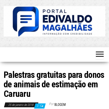
Skip
to
the
content
O Mais
Blog do
Atualizado!
Edvaldo
Magalhães
Palestras gratuitas para donos
de animais de estimação em
Caruaru
Por
BLOGEM
25 de janeiro de 2018
0