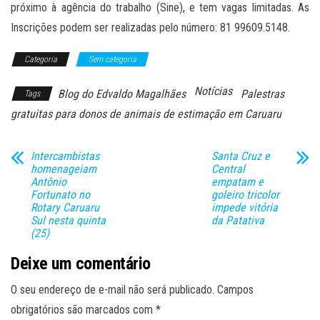
próximo à agência do trabalho (Sine), e tem vagas limitadas. As
Inscrições podem ser realizadas pelo número: 81 99609.5148.
Categoria
Sem categoria
Notícias
Blog do Edvaldo Magalhães
Palestras
Tags
gratuitas para donos de animais de estimação em Caruaru
Intercambistas
Santa Cruz e
homenageiam
Central
Antônio
empatam e
Fortunato no
goleiro tricolor
Rotary Caruaru
impede vitória
Sul nesta quinta
da Patativa
(25)
Deixe um comentário
O seu endereço de e-mail não será publicado.
Campos
obrigatórios são marcados com
*