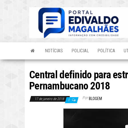
Skip
to
the
content
NOTÍCIAS
POLICIAL
POLÍTICA
U
Central definido para estr
Pernambucano 2018
Por
BLOGEM
17 de janeiro de 2018
0