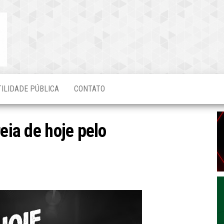
Blog do
O Mais
Atualizado!
Edvaldo
Magalhães
TILIDADE PÚBLICA
CONTATO
eia de hoje pelo