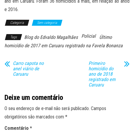
ano em Caruaru. Foram 36 homicídios a mais, em relação ao anod
e 2016.
Categoria
Sem categoria
Policial
Blog do Edvaldo Magalhães
Último
Tags
homicídio de 2017 em Caruaru registrado na Favela Bonanza
Carro capota no
Primeiro
anel viário de
homicídio do
Caruaru
ano de 2018
registrado em
Caruaru
Deixe um comentário
O seu endereço de e-mail não será publicado.
Campos
obrigatórios são marcados com
*
Comentário
*