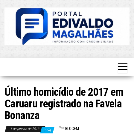
Skip
to
the
content
O Mais
Blog do
Atualizado!
Edvaldo
Magalhães
Último homicídio de 2017 em
Caruaru registrado na Favela
Bonanza
Por
BLOGEM
1 de janeiro de 2018
0