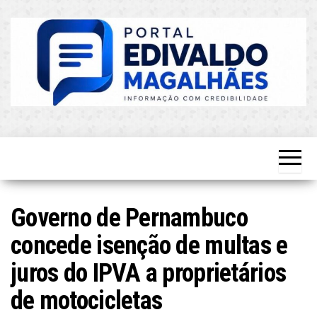
Skip
to
the
content
O Mais
Blog do
Atualizado!
Edvaldo
Magalhães
Governo de Pernambuco
concede isenção de multas e
juros do IPVA a proprietários
de motocicletas