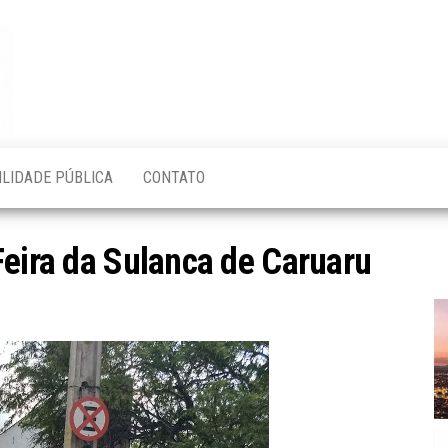
Blog do
O Mais
Atualizado!
Edvaldo
Magalhães
ILIDADE PÚBLICA
CONTATO
Feira da Sulanca de Caruaru