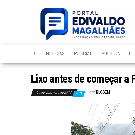
Skip
to
the
content
NOTÍCIAS
POLICIAL
POLÍTICA
UT
Lixo antes de começar a 
Por
BLOGEM
10 de dezembro de 2017
0