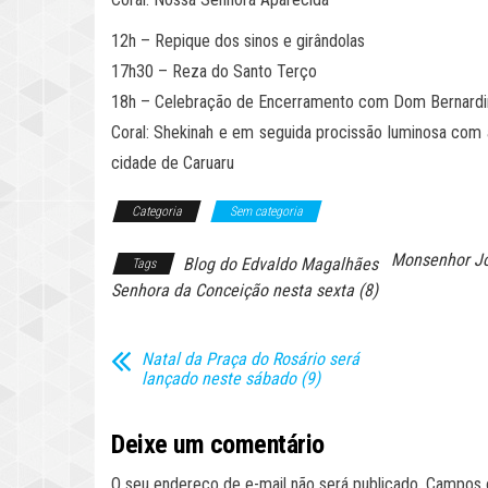
12h – Repique dos sinos e girândolas
17h30 – Reza do Santo Terço
18h – Celebração de Encerramento com Dom Bernardin
Coral: Shekinah e em seguida procissão luminosa com
cidade de Caruaru
Categoria
Sem categoria
Monsenhor J
Blog do Edvaldo Magalhães
Tags
Senhora da Conceição nesta sexta (8)
Natal da Praça do Rosário será
lançado neste sábado (9)
Deixe um comentário
O seu endereço de e-mail não será publicado.
Campos 