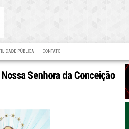
Blog do
O Mais
Atualizado!
Edvaldo
Magalhães
TILIDADE PÚBLICA
CONTATO
 Nossa Senhora da Conceição