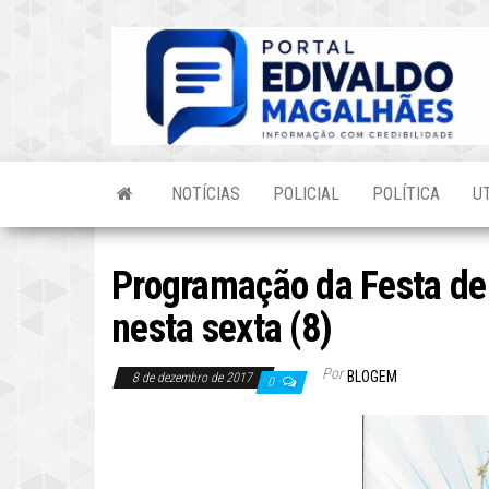
Skip
to
the
content
NOTÍCIAS
POLICIAL
POLÍTICA
U
Programação da Festa de
nesta sexta (8)
Por
BLOGEM
8 de dezembro de 2017
0