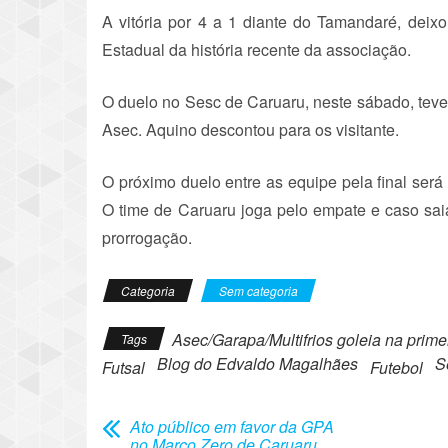
A vitória por 4 a 1 diante do Tamandaré, deix
Estadual da história recente da associação.
O duelo no Sesc de Caruaru, neste sábado, teve
Asec. Aquino descontou para os visitante.
O próximo duelo entre as equipe pela final será
O time de Caruaru joga pelo empate e caso saia 
prorrogação.
Categoria
Sem categoria
Asec/Garapa/Multifrios goleia na prim
Tags
Blog do Edvaldo Magalhães
S
Futsal
Futebol
Ato público em favor da GPA
no Marco Zero de Caruaru