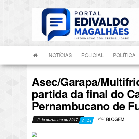
Skip
to
the
content
NOTÍCIAS
POLICIAL
POLÍTICA
Asec/Garapa/Multifri
partida da final do 
Pernambucano de Fu
Por
BLOGEM
2 de dezembro de 2017
0