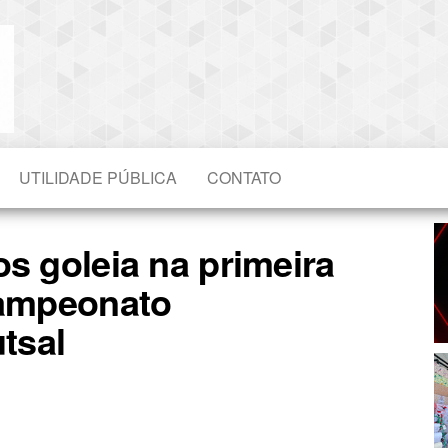
Blog do
O Mais
Atualizado!
Edvaldo
Magalhães
UTILIDADE PÚBLICA
CONTATO
os goleia na primeira
Campeonato
tsal