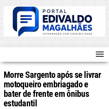
Skip
to
the
content
O Mais
Blog do
Atualizado!
Edvaldo
Magalhães
Morre Sargento após se livrar
motoqueiro embriagado e
bater de frente em ônibus
estudantil