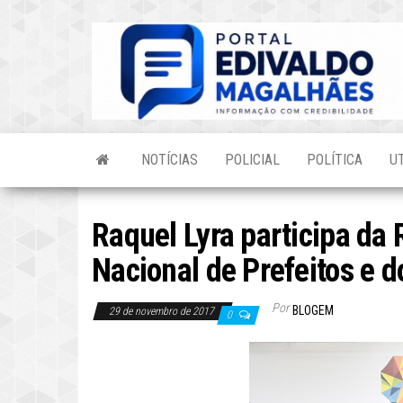
Skip
to
the
content
NOTÍCIAS
POLICIAL
POLÍTICA
U
Raquel Lyra participa da 
Nacional de Prefeitos e 
Por
BLOGEM
29 de novembro de 2017
0