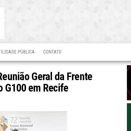
Blog do
O Mais
Atualizado!
Edvaldo
Magalhães
TILIDADE PÚBLICA
CONTATO
Reunião Geral da Frente
do G100 em Recife