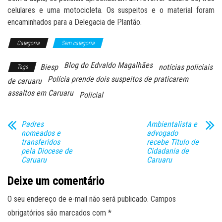
celulares e uma motocicleta. Os suspeitos e o material foram
encaminhados para a Delegacia de Plantão.
Categoria
Sem categoria
Blog do Edvaldo Magalhães
Biesp
notícias policiais
Tags
Polícia prende dois suspeitos de praticarem
de caruaru
assaltos em Caruaru
Policial
Padres
Ambientalista e
nomeados e
advogado
transferidos
recebe Título de
pela Diocese de
Cidadania de
Caruaru
Caruaru
Deixe um comentário
O seu endereço de e-mail não será publicado.
Campos
obrigatórios são marcados com
*