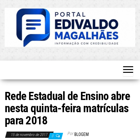
Skip
to
the
content
O Mais
Blog do
Atualizado!
Edvaldo
Magalhães
Rede Estadual de Ensino abre
nesta quinta-feira matrículas
para 2018
Por
BLOGEM
15 de novembro de 2017
0