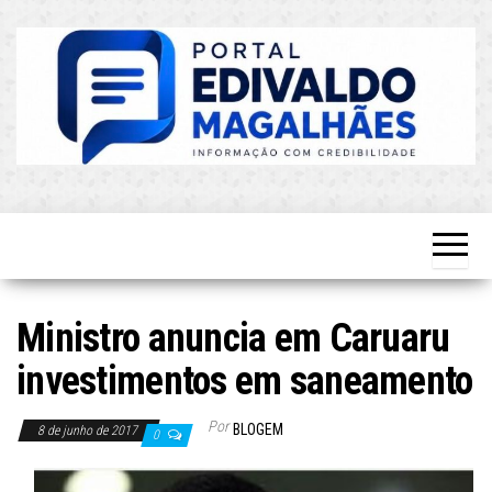
Skip
to
the
content
O Mais
Blog do
Atualizado!
Edvaldo
Magalhães
Ministro anuncia em Caruaru
investimentos em saneamento
Por
BLOGEM
8 de junho de 2017
0