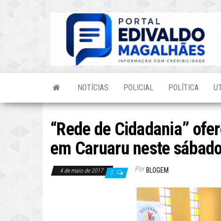
Skip
to
the
content
NOTÍCIAS
POLICIAL
POLÍTICA
U
“Rede de Cidadania” ofere
em Caruaru neste sábado
Por
BLOGEM
4 de maio de 2017
0