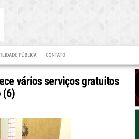
Blog do
O Mais
Atualizado!
Edvaldo
Magalhães
TILIDADE PÚBLICA
CONTATO
ce vários serviços gratuitos
 (6)