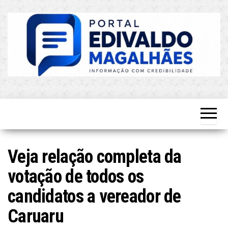
Skip
to
the
content
O Mais
Blog do
Atualizado!
Edvaldo
Magalhães
Veja relação completa da
votação de todos os
candidatos a vereador de
Caruaru