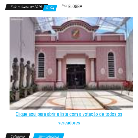
Por
BLOGEM
3 de outubro de 2016
0
Clique aqui para abrir a lista com a votação de todos os
vereadores
Categoria
Sem categoria