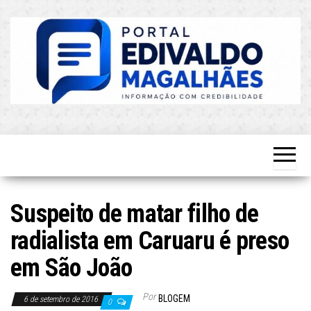
Skip
to
the
content
O Mais
Blog do
Atualizado!
Edvaldo
Magalhães
Suspeito de matar filho de
radialista em Caruaru é preso
em São João
Por
BLOGEM
6 de setembro de 2016
0