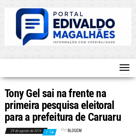
Skip
to
the
content
O Mais
Blog do
Atualizado!
Edvaldo
Magalhães
Tony Gel sai na frente na
primeira pesquisa eleitoral
para a prefeitura de Caruaru
Por
BLOGEM
29 de agosto de 2016
0