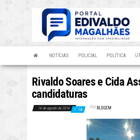
Skip
to
the
content
NOTÍCIAS
POLICIAL
POLÍTICA
U
Rivaldo Soares e Cida As
candidaturas
Por
BLOGEM
16 de agosto de 2016
0