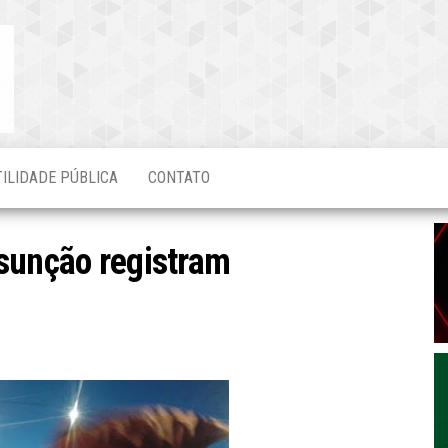
Blog do
O Mais
Atualizado!
Edvaldo
Magalhães
TILIDADE PÚBLICA
CONTATO
sunção registram