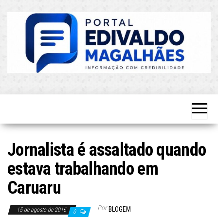
Skip
to
the
content
O Mais
Blog do
Atualizado!
Edvaldo
Magalhães
Jornalista é assaltado quando
estava trabalhando em
Caruaru
Por
BLOGEM
15 de agosto de 2016
0