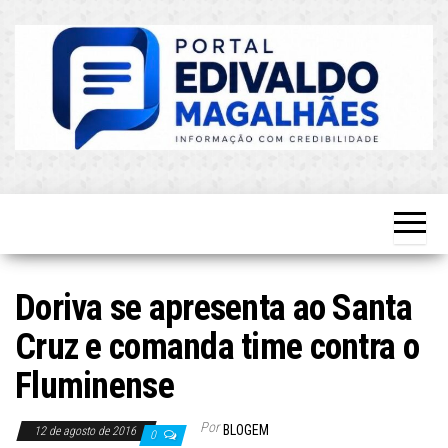
Skip
to
the
content
O Mais
Blog do
Atualizado!
Edvaldo
Magalhães
Doriva se apresenta ao Santa
Cruz e comanda time contra o
Fluminense
Por
BLOGEM
12 de agosto de 2016
0