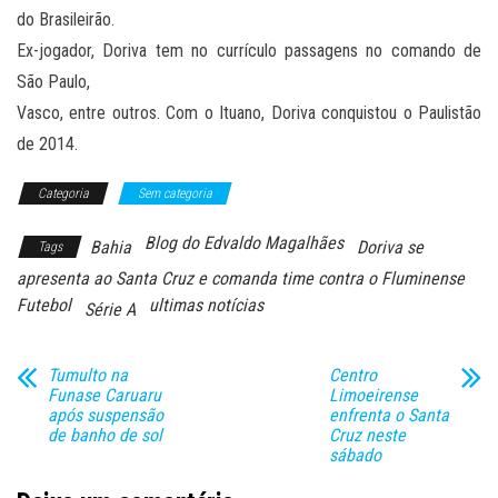
do Brasileirão.
Ex-jogador, Doriva tem no currículo passagens no comando de
São Paulo,
Vasco, entre outros. Com o Ituano, Doriva conquistou o Paulistão
de 2014.
Categoria
Sem categoria
Blog do Edvaldo Magalhães
Bahia
Doriva se
Tags
apresenta ao Santa Cruz e comanda time contra o Fluminense
Futebol
ultimas notícias
Série A
Tumulto na
Centro
Funase Caruaru
Limoeirense
após suspensão
enfrenta o Santa
de banho de sol
Cruz neste
sábado