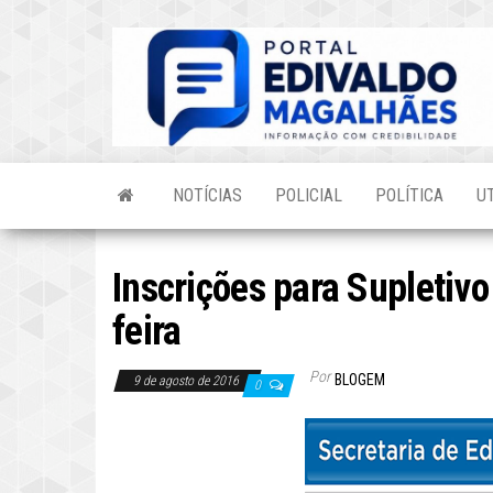
Skip
to
the
content
NOTÍCIAS
POLICIAL
POLÍTICA
U
Inscrições para Supletiv
feira
Por
BLOGEM
9 de agosto de 2016
0