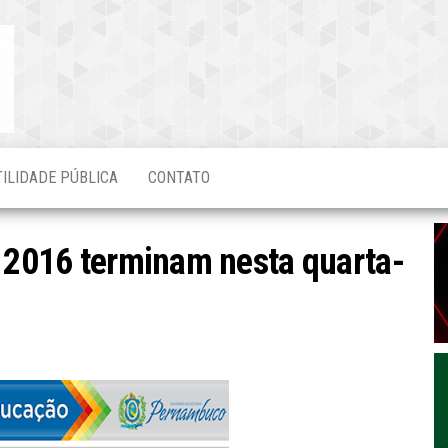
Blog do
O Mais
Atualizado!
Edvaldo
Magalhães
TILIDADE PÚBLICA
CONTATO
o 2016 terminam nesta quarta-