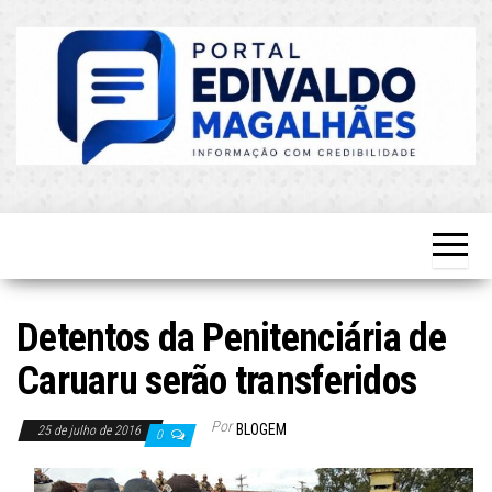
Skip
to
the
content
O Mais
Blog do
Atualizado!
Edvaldo
Magalhães
Detentos da Penitenciária de
Caruaru serão transferidos
Por
BLOGEM
25 de julho de 2016
0