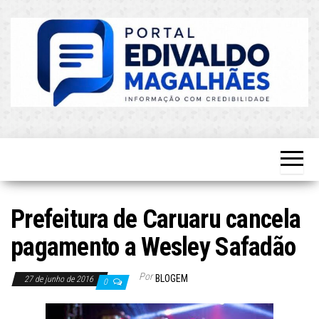
Skip
to
the
content
O Mais
Blog do
Atualizado!
Edvaldo
Magalhães
Prefeitura de Caruaru cancela
pagamento a Wesley Safadão
Por
BLOGEM
27 de junho de 2016
0