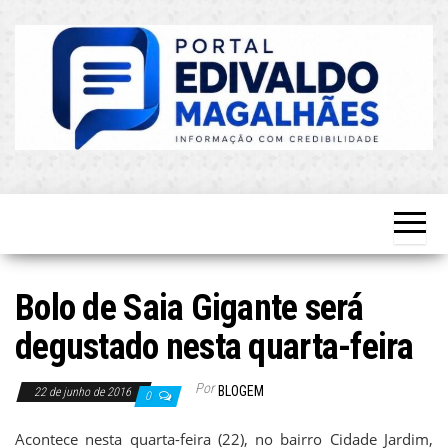
Skip
to
the
content
O Mais
Blog do
Atualizado!
Edvaldo
Magalhães
Bolo de Saia Gigante será
degustado nesta quarta-feira
Por
BLOGEM
22 de junho de 2016
0
Acontece nesta quarta-feira (22), no bairro Cidade Jardim,