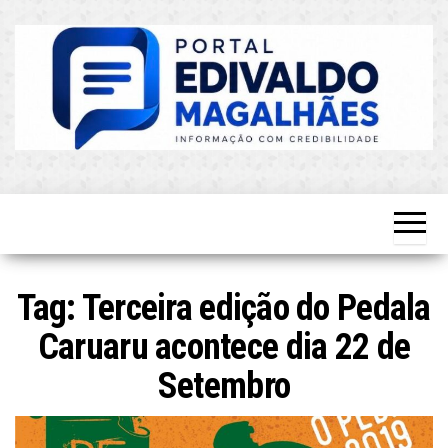
Skip
to
the
content
O Mais
Blog do
Atualizado!
Edvaldo
Magalhães
Tag:
Terceira edição do Pedala
Caruaru acontece dia 22 de
Setembro