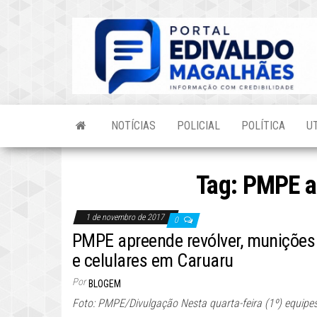
Skip
to
the
content
NOTÍCIAS
POLICIAL
POLÍTICA
U
Tag:
PMPE a
1 de novembro de 2017
0
PMPE apreende revólver, munições
e celulares em Caruaru
Por
BLOGEM
Foto: PMPE/Divulgação Nesta quarta-feira (1º) equipe