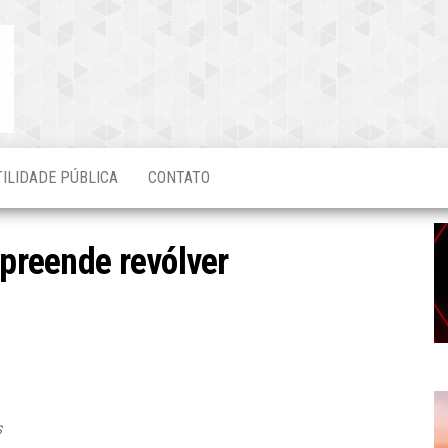
Blog do
O Mais
Atualizado!
Edvaldo
Magalhães
TILIDADE PÚBLICA
CONTATO
preende revólver
s