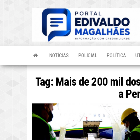
Skip
to
the
content
NOTÍCIAS
POLICIAL
POLÍTICA
U
Tag:
Mais de 200 mil do
a Pe