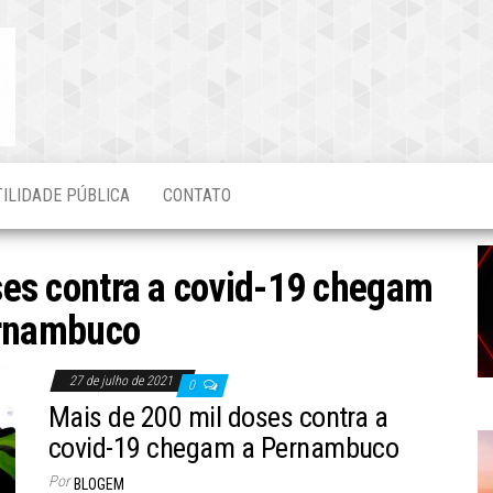
Blog do
O Mais
Atualizado!
Edvaldo
Magalhães
TILIDADE PÚBLICA
CONTATO
ses contra a covid-19 chegam
rnambuco
27 de julho de 2021
0
Mais de 200 mil doses contra a
covid-19 chegam a Pernambuco
Por
BLOGEM