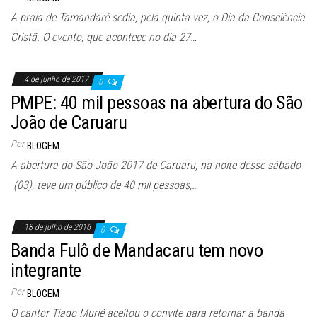
A praia de Tamandaré sedia, pela quinta vez, o Dia da Consciência
Cristã. O evento, que acontece no dia 27…
4 de junho de 2017
0
PMPE: 40 mil pessoas na abertura do São
João de Caruaru
Por
BLOGEM
A abertura do São João 2017 de Caruaru, na noite desse sábado
(03), teve um público de 40 mil pessoas,…
18 de julho de 2016
0
Banda Fulô de Mandacaru tem novo
integrante
Por
BLOGEM
O cantor Tiago Muriê aceitou o convite para retornar a banda