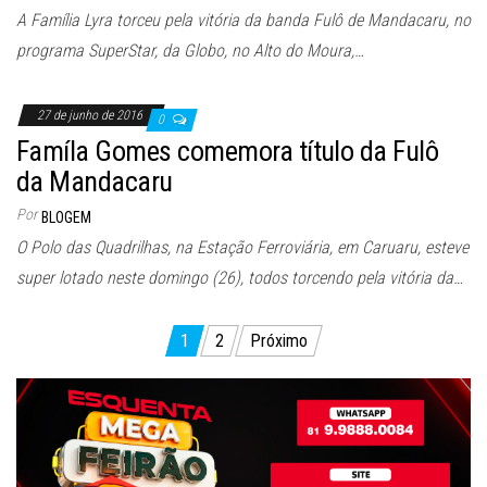
A Família Lyra torceu pela vitória da banda Fulô de Mandacaru, no
programa SuperStar, da Globo, no Alto do Moura,…
27 de junho de 2016
0
Famíla Gomes comemora título da Fulô
da Mandacaru
Por
BLOGEM
O Polo das Quadrilhas, na Estação Ferroviária, em Caruaru, esteve
super lotado neste domingo (26), todos torcendo pela vitória da…
Paginação
1
2
Próximo
de
posts