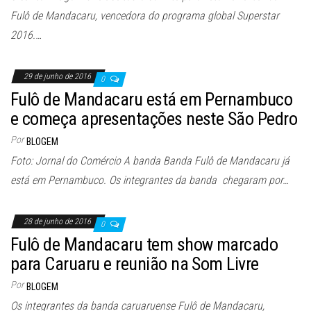
Fulô de Mandacaru, vencedora do programa global Superstar
2016.…
29 de junho de 2016
0
Fulô de Mandacaru está em Pernambuco
e começa apresentações neste São Pedro
Por
BLOGEM
Foto: Jornal do Comércio A banda Banda Fulô de Mandacaru já
está em Pernambuco. Os integrantes da banda chegaram por…
28 de junho de 2016
0
Fulô de Mandacaru tem show marcado
para Caruaru e reunião na Som Livre
Por
BLOGEM
Os integrantes da banda caruaruense Fulô de Mandacaru,