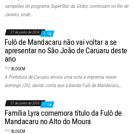
campeões do programa SuperStar da Globo, continuam no Rio de
Janeiro, onde…
27 de junho de 2016
4
Fulô de Mandacaru não vai voltar a se
apresentar no São João de Caruaru deste
ano
Por
BLOGEM
A Prefeitura de Caruaru enviou uma nota a imprensa nesse
domingo (26), dando conta que a banda Fulô de Mandacaru,…
27 de junho de 2016
0
Família Lyra comemora título da Fulô de
Mandacaru no Alto do Moura
Por
BLOGEM