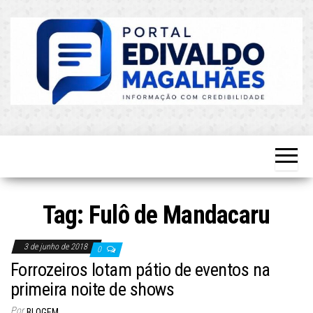
Skip
to
the
content
O Mais
Blog do
Atualizado!
Edvaldo
Magalhães
Tag:
Fulô de Mandacaru
3 de junho de 2018
0
Forrozeiros lotam pátio de eventos na
primeira noite de shows
Por
BLOGEM