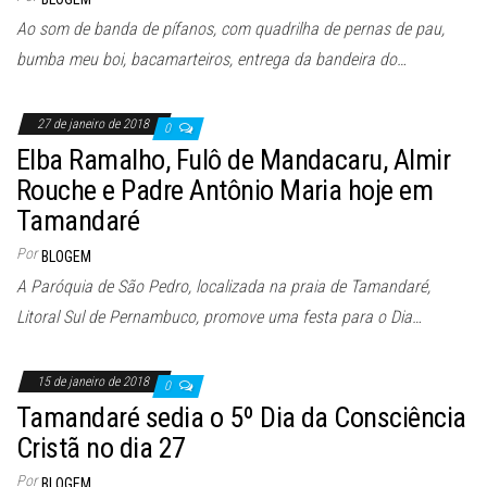
Ao som de banda de pífanos, com quadrilha de pernas de pau,
bumba meu boi, bacamarteiros, entrega da bandeira do…
27 de janeiro de 2018
0
Elba Ramalho, Fulô de Mandacaru, Almir
Rouche e Padre Antônio Maria hoje em
Tamandaré
Por
BLOGEM
A Paróquia de São Pedro, localizada na praia de Tamandaré,
Litoral Sul de Pernambuco, promove uma festa para o Dia…
15 de janeiro de 2018
0
Tamandaré sedia o 5º Dia da Consciência
Cristã no dia 27
Por
BLOGEM