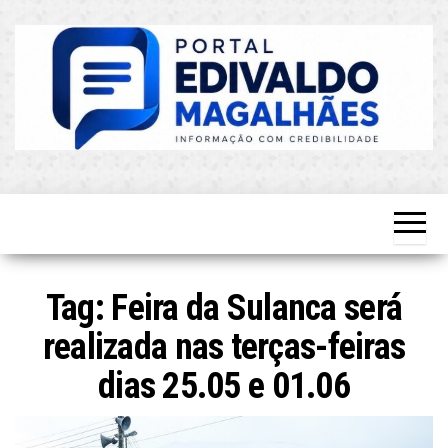
Skip
to
the
content
O Mais
Blog do
Atualizado!
Edvaldo
Magalhães
Tag:
Feira da Sulanca será
realizada nas terças-feiras
dias 25.05 e 01.06