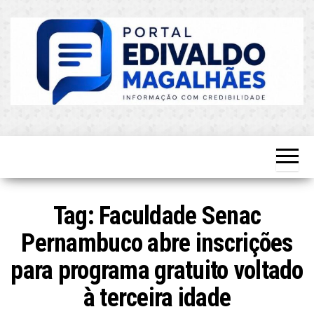
Skip
to
the
content
O Mais
Blog do
Atualizado!
Edvaldo
Magalhães
Tag:
Faculdade Senac
Pernambuco abre inscrições
para programa gratuito voltado
à terceira idade