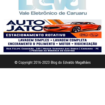
© Copyright 2016-2023 Blog do Edvaldo Magalhães