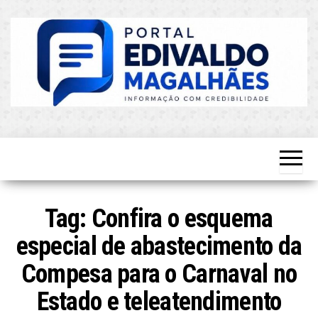
Skip
to
the
content
O Mais
Blog do
Atualizado!
Edvaldo
Magalhães
Tag:
Confira o esquema
especial de abastecimento da
Compesa para o Carnaval no
Estado e teleatendimento