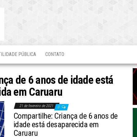
Blog do
O Mais
Atualizado!
Edvaldo
Magalhães
TILIDADE PÚBLICA
CONTATO
nça de 6 anos de idade está
ida em Caruaru
21 de fevereiro de 2021
0
Compartilhe: Criança de 6 anos de
idade está desaparecida em
Caruaru