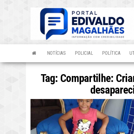
Skip
to
the
content
NOTÍCIAS
POLICIAL
POLÍTICA
U
Tag:
Compartilhe: Cria
desaparec